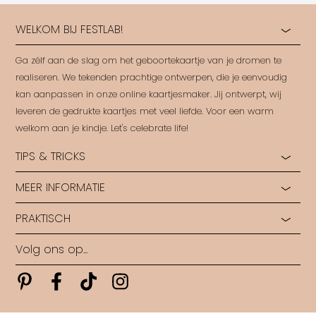
WELKOM BIJ FESTLAB!
Ga zélf aan de slag om het geboortekaartje van je dromen te
realiseren. We tekenden prachtige ontwerpen, die je eenvoudig
kan aanpassen in onze online kaartjesmaker. Jij ontwerpt, wij
leveren de gedrukte kaartjes met veel liefde. Voor een warm
welkom aan je kindje. Let's celebrate life!
TIPS & TRICKS
MEER INFORMATIE
Hoe start je?
Hulp bij opmaak
PRAKTISCH
Ontdek alle papiersoorten
Rondleiding in ons Labo
Ontdek alle druktechnieken
Ontwerp op maat
Volg ons op...
Algemene voorwaarden
Wie zijn wij?
Veelgestelde vragen
Levertijden
Pinterest
Pinterest
Pinterest
Pinterest
Contact
Copyright FestLab • 2026