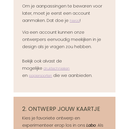
Om je aanpassingen te bewaren voor
later, moet je eerst een account
aanmaken. Dat doe je
!
hierzo
Via een account kunnen onze
ontwerpers eenvoudig meekijken in je
design als je vragen zou hebben.
Bekijk ook alvast de
mogelijke
druktechnieken
en
die we aanbieden.
papiersoorten
2. ONTWERP JOUW KAARTJE
Kies je favoriete ontwerp en
experimenteer erop los in ons
Labo
. Als