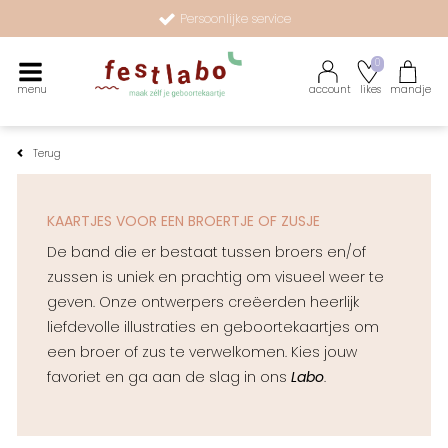
Maak zélf je geboortekaartje met onze illustraties
Geschikt voor ieder budget
0
Persoonlijke service
menu
account
likes
mandje
Maak zélf je geboortekaartje met onze illustraties
Terug
KAARTJES VOOR EEN BROERTJE OF ZUSJE
De band die er bestaat tussen broers en/of
zussen is uniek en prachtig om visueel weer te
geven. Onze ontwerpers creëerden heerlijk
liefdevolle illustraties en geboortekaartjes om
een broer of zus te verwelkomen. Kies jouw
favoriet en ga aan de slag in ons
Labo
.