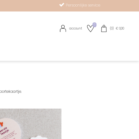
Persoonlijke service
0
account
(
0
) €
0,00
R
ortekaartje.