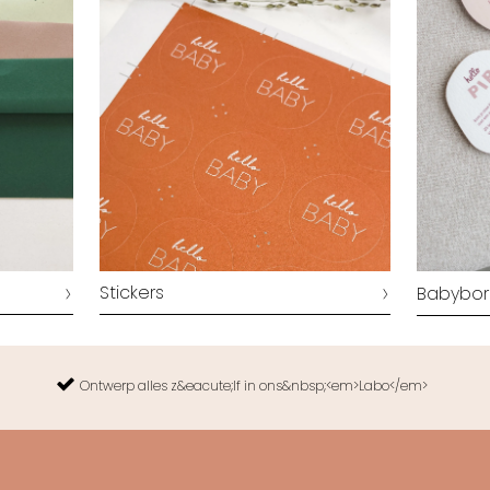
Stickers
Babyborr
Ontwerp alles z&eacute;lf in ons&nbsp;<em>Labo</em>