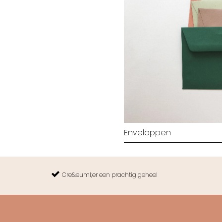
Enveloppen
Cre&euml;er een prachtig geheel