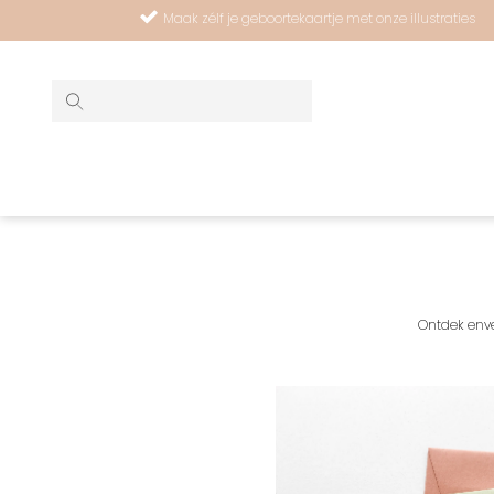
Maak zélf je geboortekaartje met onze illustraties
Ontdek enve