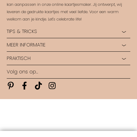
kan aanpassen in onze online kaartjesmaker. Jij ontwerpt, wij
leveren de gedrukte kaartjes met veel liefde. Voor een warm
welkom aan je kindje. Let's celebrate life!
TIPS & TRICKS
MEER INFORMATIE
Hoe start je?
Hulp bij opmaak
PRAKTISCH
Ontdek alle papiersoorten
Rondleiding in ons Labo
Ontdek alle druktechnieken
Ontwerp op maat
Volg ons op...
Algemene voorwaarden
Wie zijn wij?
Veelgestelde vragen
Levertijden
Pinterest
Pinterest
Pinterest
Pinterest
Contact
Copyright FestLab • 2026
Copyright
|
Contact
|
Maandag: 09u30 - 16u | Dinsdag: 09u30 - 20u | Donderdag: 09u30 -
17u
-
hello@festlab.be
all rights reserved • FestLab • 2025
|
powered by DRN Cards 2026