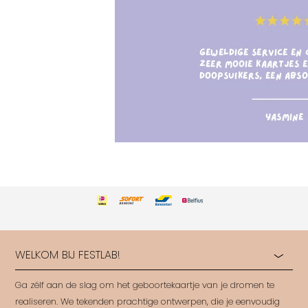
WELKOM BIJ FESTLAB!
Ga zélf aan de slag om het geboortekaartje van je dromen te
realiseren. We tekenden prachtige ontwerpen, die je eenvoudig