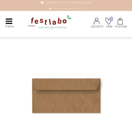
Persoonlijke service
Maak zélf je geboortekaartje met onze illustraties
0
menu
account
likes
mandje