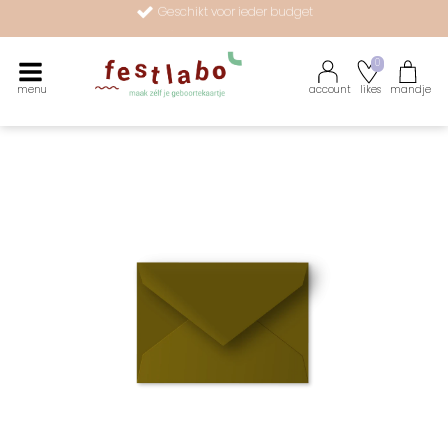
Geschikt voor ieder budget
Persoonlijke service
Maak zélf je geboortekaartje met onze illustraties
0
menu
account
likes
mandje