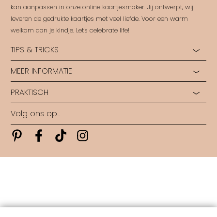
kan aanpassen in onze online kaartjesmaker. Jij ontwerpt, wij
leveren de gedrukte kaartjes met veel liefde. Voor een warm
welkom aan je kindje. Let's celebrate life!
TIPS & TRICKS
MEER INFORMATIE
Hoe start je?
Hulp bij opmaak
PRAKTISCH
Ontdek alle papiersoorten
Rondleiding in ons Labo
Ontdek alle druktechnieken
Ontwerp op maat
Volg ons op...
Algemene voorwaarden
Wie zijn wij?
Veelgestelde vragen
Levertijden
Pinterest
Pinterest
Pinterest
Pinterest
Contact
Copyright FestLab • 2026
Copyright
|
Contact
|
Maandag: 09u30 - 16u | Dinsdag: 09u30 - 20u | Donderdag: 09u30 -
17u
-
hello@festlab.be
all rights reserved • FestLab • 2025
|
powered by DRN Cards 2026