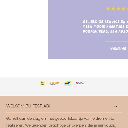
WELKOM BIJ FESTLAB!
Ga zélf aan de slag om het geboortekaartje van je dromen te
realiseren. We tekenden prachtige ontwerpen, die je eenvoudig