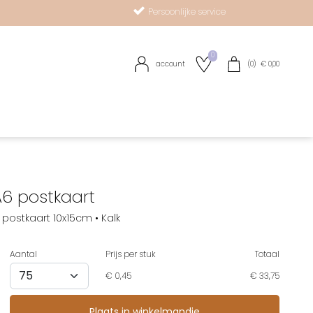
Persoonlijke service
0
account
(
0
) €
0,00
R
 A6 postkaart
postkaart 10x15cm • Kalk
Aantal
Prijs per stuk
Totaal
€
0,45
€ 33,75
op verlanglijstje
Plaats in winkelmandje