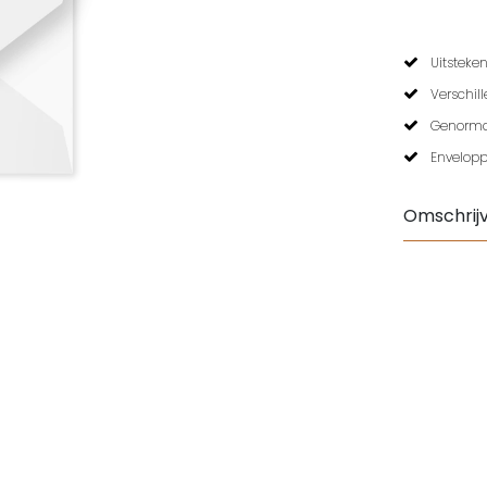
Uitsteken
Verschil
Genormal
Envelopp
Omschrijv