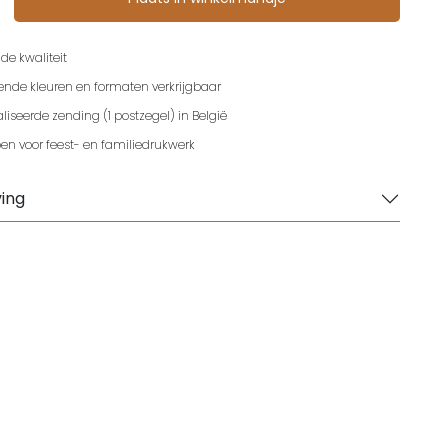
de kwaliteit
lende kleuren en formaten verkrijgbaar
iseerde zending (1 postzegel) in België
en voor feest- en familiedrukwerk
ing