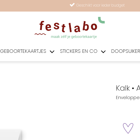
Geschikt voor ieder budget
GEBOORTEKAARTJES
STICKERS EN CO
DOOPSUIKE
Kalk •
Enveloppe 
zet 