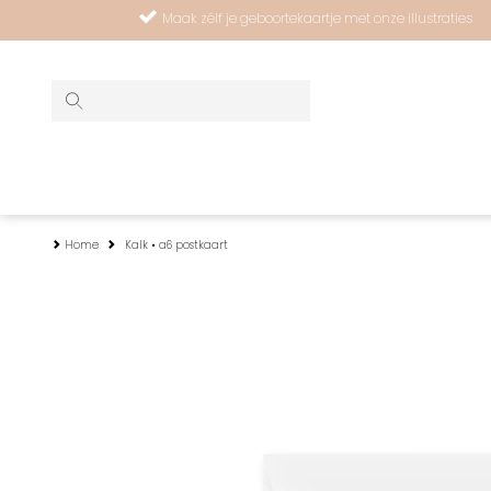
Maak zélf je geboortekaartje met onze illustraties
Home
Kalk • a6 postkaart