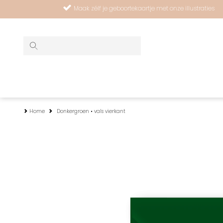
Maak zélf je geboortekaartje met onze illustraties
Home
Donkergroen • vals vierkant