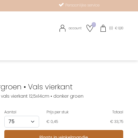
Persoonlijke service
0
account
(
0
) €
0,00
R
groen • Vals vierkant
vals vierkant 12,5x14cm • donker groen
Aantal
Prijs per stuk
Totaal
€
0,45
€ 33,75
op verlanglijstje
Plaats in winkelmandje