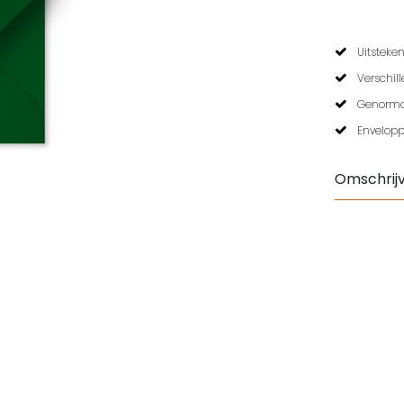
Uitsteken
Verschil
Genormal
Envelopp
Omschrijv