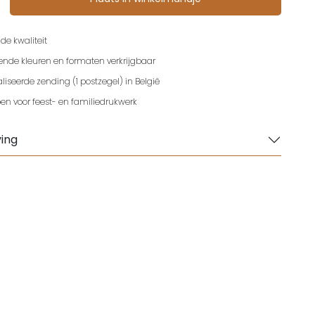
de kwaliteit
lende kleuren en formaten verkrijgbaar
iseerde zending (1 postzegel) in België
en voor feest- en familiedrukwerk
ing