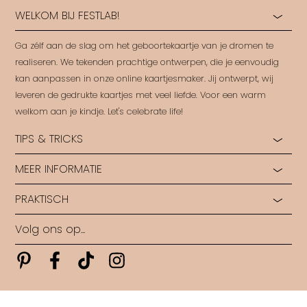
WELKOM BIJ FESTLAB!
Ga zélf aan de slag om het geboortekaartje van je dromen te
realiseren. We tekenden prachtige ontwerpen, die je eenvoudig
kan aanpassen in onze online kaartjesmaker. Jij ontwerpt, wij
leveren de gedrukte kaartjes met veel liefde. Voor een warm
welkom aan je kindje. Let's celebrate life!
TIPS & TRICKS
MEER INFORMATIE
Hoe start je?
Hulp bij opmaak
PRAKTISCH
Ontdek alle papiersoorten
Rondleiding in ons Labo
Ontdek alle druktechnieken
Ontwerp op maat
Volg ons op...
Algemene voorwaarden
Wie zijn wij?
Veelgestelde vragen
Levertijden
Pinterest
Pinterest
Pinterest
Pinterest
Contact
Copyright FestLab • 2026