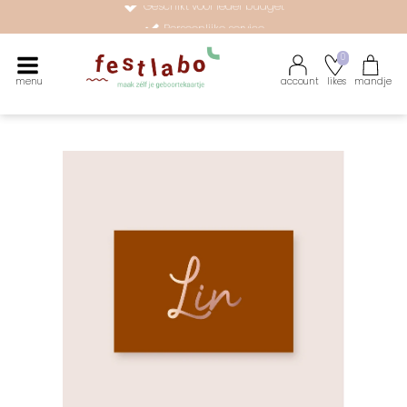
Persoonlijke service
Maak zélf je geboortekaartje met onze illustraties
0
menu
account
likes
mandje