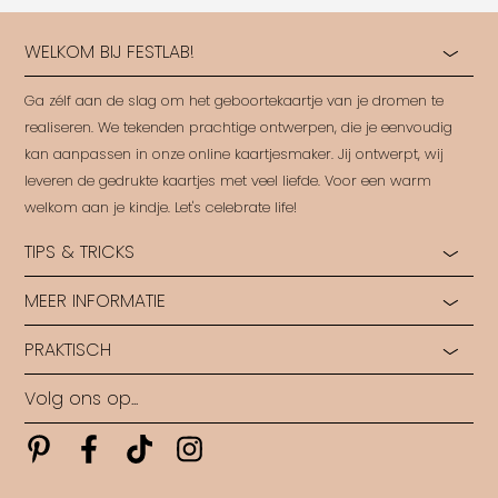
WELKOM BIJ FESTLAB!
Ga zélf aan de slag om het geboortekaartje van je dromen te
realiseren. We tekenden prachtige ontwerpen, die je eenvoudig
kan aanpassen in onze online kaartjesmaker. Jij ontwerpt, wij
leveren de gedrukte kaartjes met veel liefde. Voor een warm
welkom aan je kindje. Let's celebrate life!
TIPS & TRICKS
MEER INFORMATIE
Hoe start je?
Hulp bij opmaak
PRAKTISCH
Ontdek alle papiersoorten
Rondleiding in ons Labo
Ontdek alle druktechnieken
Ontwerp op maat
Volg ons op...
Algemene voorwaarden
Wie zijn wij?
Veelgestelde vragen
Levertijden
Pinterest
Pinterest
Pinterest
Pinterest
Contact
Copyright FestLab • 2026