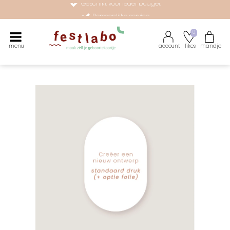
Persoonlijke service
Maak zélf je geboortekaartje met onze illustraties
0
menu
account
likes
mandje